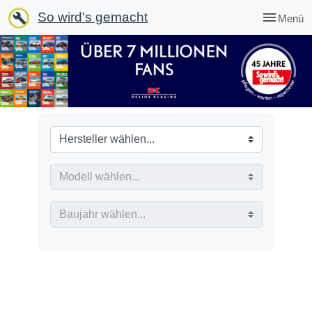
menu
So wird's gemacht
build
Menü